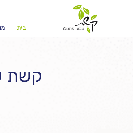
לתוכן
בית
מו
קשת של