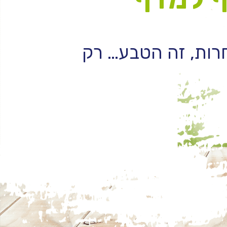
רות, זה הטבע… רק