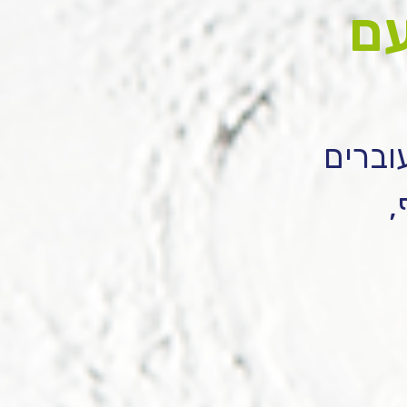
עם
וברים
,